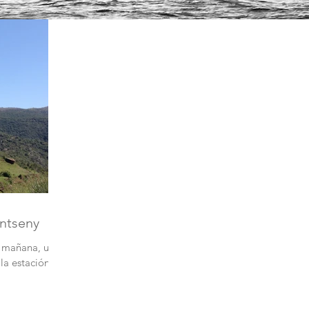
ontseny
a mañana, una
la estación de