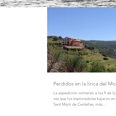
Perdidos en la lírica del M
La expedición comenzó a las 9 de l
vez que los exploradores bajaron en 
Sant Martí de Centelles, más...